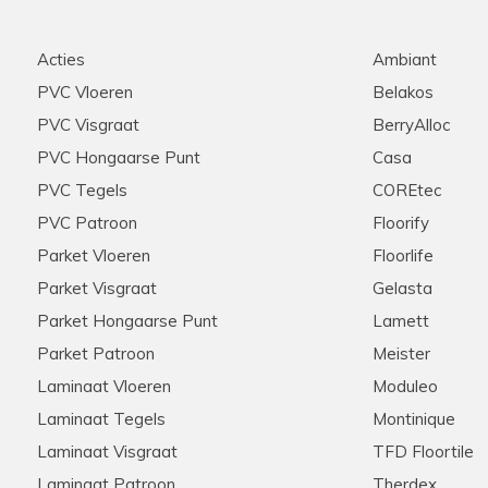
Acties
Ambiant
PVC Vloeren
Belakos
PVC Visgraat
BerryAlloc
PVC Hongaarse Punt
Casa
PVC Tegels
COREtec
PVC Patroon
Floorify
Parket Vloeren
Floorlife
Parket Visgraat
Gelasta
Parket Hongaarse Punt
Lamett
Parket Patroon
Meister
Laminaat Vloeren
Moduleo
Laminaat Tegels
Montinique
Laminaat Visgraat
TFD Floortile
Laminaat Patroon
Therdex