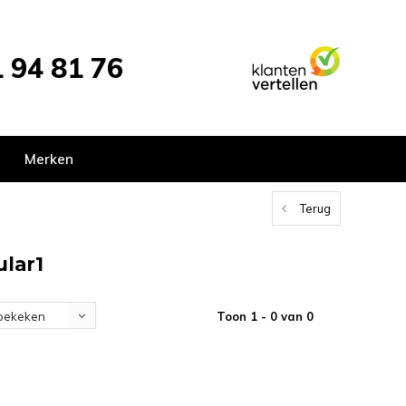
 94 81 76
Merken
Terug
lar1
Toon 1 - 0 van 0
bekeken