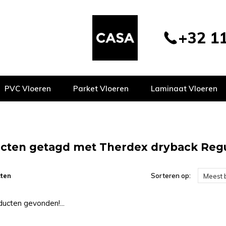
+32 11
PVC Vloeren
Parket Vloeren
Laminaat Vloeren
cten getagd met Therdex dryback Regu
ten
Sorteren op:
Meest 
ucten gevonden!...