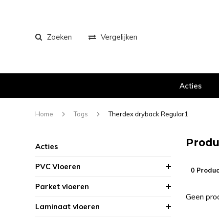
Zoeken
Vergelijken
Acties
Home
Tags
Therdex dryback Regular1
Produ
Acties
PVC Vloeren
0 Produc
Parket vloeren
Geen prod
Laminaat vloeren