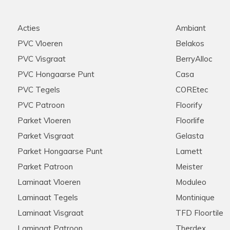
Acties
Ambiant
PVC Vloeren
Belakos
PVC Visgraat
BerryAlloc
PVC Hongaarse Punt
Casa
PVC Tegels
COREtec
PVC Patroon
Floorify
Parket Vloeren
Floorlife
Parket Visgraat
Gelasta
Parket Hongaarse Punt
Lamett
Parket Patroon
Meister
Laminaat Vloeren
Moduleo
Laminaat Tegels
Montinique
Laminaat Visgraat
TFD Floortile
Laminaat Patroon
Therdex