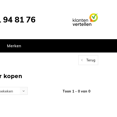
 94 81 76
Merken
Terug
er kopen
Toon 1 - 0 van 0
bekeken