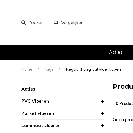
Zoeken
Vergelijken
Acties
Home
Tags
Regular1 visgraat vloer kopen
Produ
Acties
PVC Vloeren
0 Produc
Parket vloeren
Geen prod
Laminaat vloeren