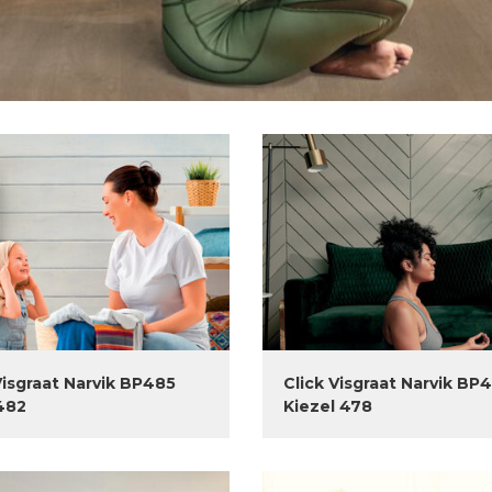
Visgraat Narvik BP485
Click Visgraat Narvik BP
482
Kiezel 478