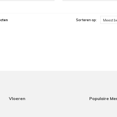
ucten
Sorteren op:
Meest b
Vloeren
Populaire Me