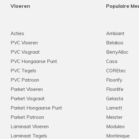
Vloeren
Populaire Me
Acties
Ambiant
PVC Vloeren
Belakos
PVC Visgraat
BerryAlloc
PVC Hongaarse Punt
Casa
PVC Tegels
COREtec
PVC Patroon
Floorify
Parket Vloeren
Floorlife
Parket Visgraat
Gelasta
Parket Hongaarse Punt
Lamett
Parket Patroon
Meister
Laminaat Vloeren
Moduleo
Laminaat Tegels
Montinique