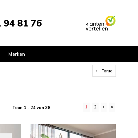
 94 81 76
Merken
Terug
1
2
Toon 1 - 24 van 38