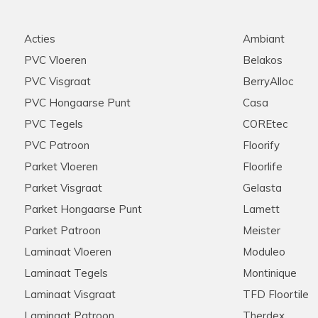
Acties
Ambiant
PVC Vloeren
Belakos
PVC Visgraat
BerryAlloc
PVC Hongaarse Punt
Casa
PVC Tegels
COREtec
PVC Patroon
Floorify
Parket Vloeren
Floorlife
Parket Visgraat
Gelasta
Parket Hongaarse Punt
Lamett
Parket Patroon
Meister
Laminaat Vloeren
Moduleo
Laminaat Tegels
Montinique
Laminaat Visgraat
TFD Floortile
Laminaat Patroon
Therdex