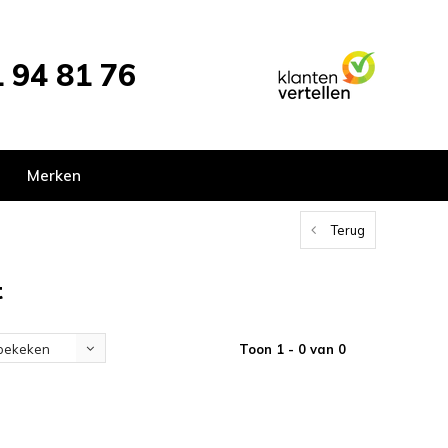
 94 81 76
Merken
Terug
t
Toon 1 - 0 van 0
bekeken