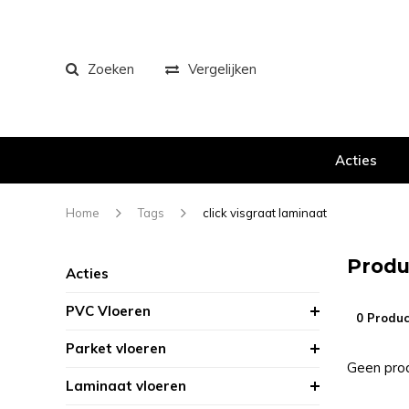
Zoeken
Vergelijken
Acties
Home
Tags
click visgraat laminaat
Produ
Acties
PVC Vloeren
0 Produc
Parket vloeren
Geen prod
Laminaat vloeren