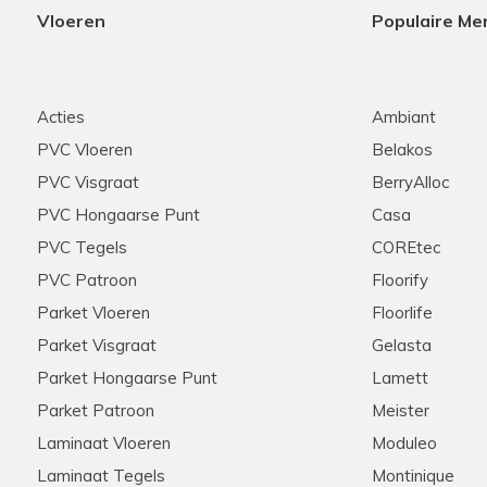
Vloeren
Populaire Me
Acties
Ambiant
PVC Vloeren
Belakos
PVC Visgraat
BerryAlloc
PVC Hongaarse Punt
Casa
PVC Tegels
COREtec
PVC Patroon
Floorify
Parket Vloeren
Floorlife
Parket Visgraat
Gelasta
Parket Hongaarse Punt
Lamett
Parket Patroon
Meister
Laminaat Vloeren
Moduleo
Laminaat Tegels
Montinique