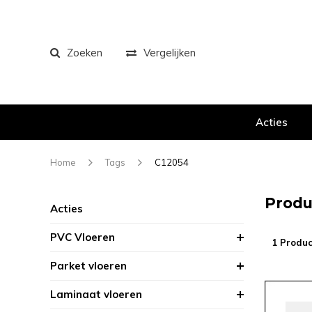
Zoeken
Vergelijken
Acties
Home
Tags
C12054
Produ
Acties
PVC Vloeren
1 Produc
Parket vloeren
Laminaat vloeren