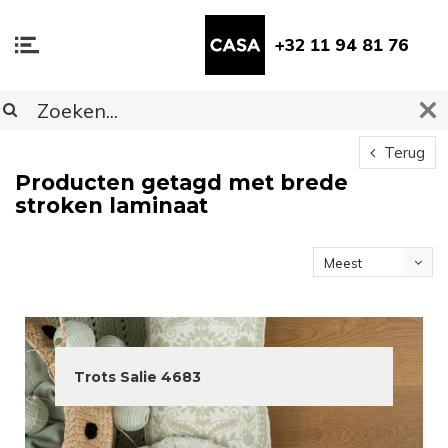
+32 11 94 81 76
Terug
Producten getagd met brede
stroken laminaat
Meest
bekeken
Trots Salie 4683