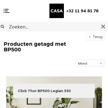
+32 11 94 81 76
Terug
Producten getagd met
BP500
Meest
bekeken
Click Thor BP500 Legian 530