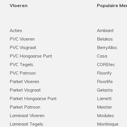
Vloeren
Populaire Me
Acties
Ambiant
PVC Vloeren
Belakos
PVC Visgraat
BerryAlloc
PVC Hongaarse Punt
Casa
PVC Tegels
COREtec
PVC Patroon
Floorify
Parket Vloeren
Floorlife
Parket Visgraat
Gelasta
Parket Hongaarse Punt
Lamett
Parket Patroon
Meister
Laminaat Vloeren
Moduleo
Laminaat Tegels
Montinique