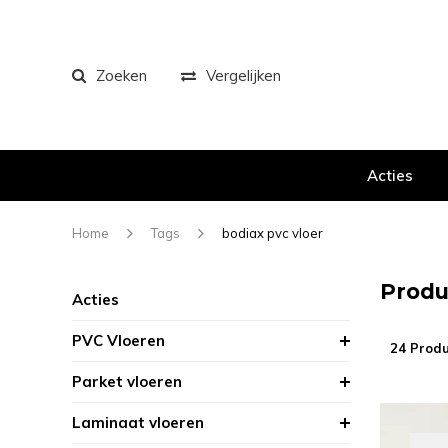
Zoeken
Vergelijken
Acties
Home
Tags
bodiax pvc vloer
Produ
Acties
PVC Vloeren
24 Prod
Parket vloeren
Laminaat vloeren