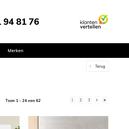
 94 81 76
Merken
Terug
1
2
3
Toon 1 - 24 van 62