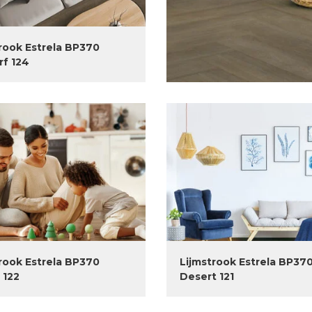
rook Estrela BP370
rf 124
rook Estrela BP370
Lijmstrook Estrela BP37
 122
Desert 121