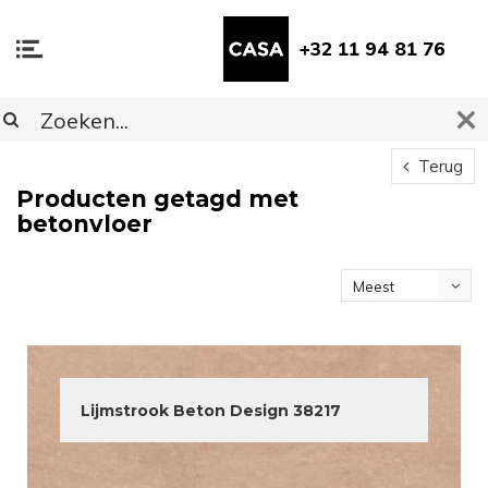
+32 11 94 81 76
Terug
Producten getagd met
betonvloer
Meest
bekeken
Lijmstrook Beton Design 38217