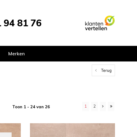
 94 81 76
Merken
Terug
1
2
Toon 1 - 24 van 26