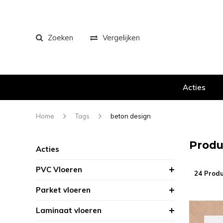
Zoeken
Vergelijken
Acties
Home
Tags
beton design
Produ
Acties
PVC Vloeren
24 Prod
Parket vloeren
Laminaat vloeren