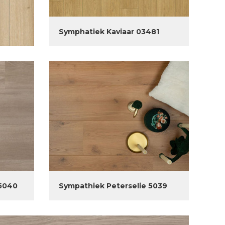
Symphatiek Kaviaar 03481
 5040
Sympathiek Peterselie 5039