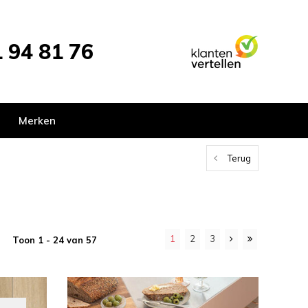
 94 81 76
Merken
Terug
1
2
3
Toon 1 - 24 van 57