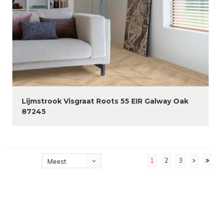
Lijmstrook Visgraat Roots 55 EIR Galway Oak
87245
1
2
3
Meest
bekeken