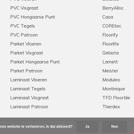
PVC Visgraat
BerryAlloc
PVC Hongaarse Punt
Casa
PVC Tegels
COREtec
PVC Patroon
Floorify
Parket Vloeren
Floorlife
Parket Visgraat
Gelasta
Parket Hongaarse Punt
Lamett
Parket Patroon
Meister
Laminaat Vloeren
Moduleo
Laminaat Tegels
Montinique
Laminaat Visgraat
TFD Floortile
Laminaat Patroon
Therdex
nze website te verbeteren. Is dat akkoord?
Ja
Nee