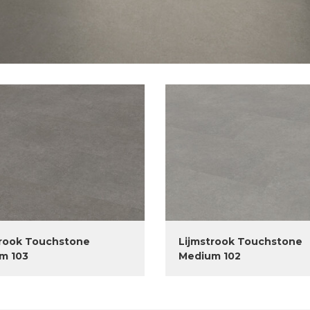
trook Touchstone
Lijmstrook Touchstone
m 103
Medium 102