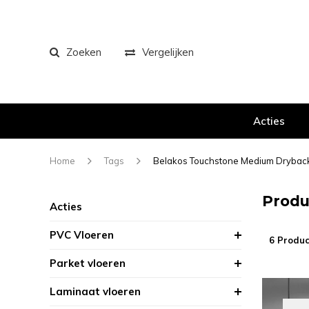
Zoeken
Vergelijken
Acties
Home
Tags
Belakos Touchstone Medium Drybac
Produ
Acties
PVC Vloeren
6 Produc
Parket vloeren
Laminaat vloeren