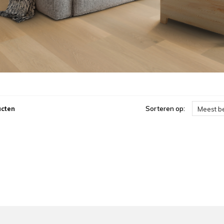
ucten
Sorteren op:
Meest b