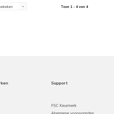
Toon 1 - 4 van 4
bekeken
rken
Support
FSC Keurmerk
Algemene voorwaarden