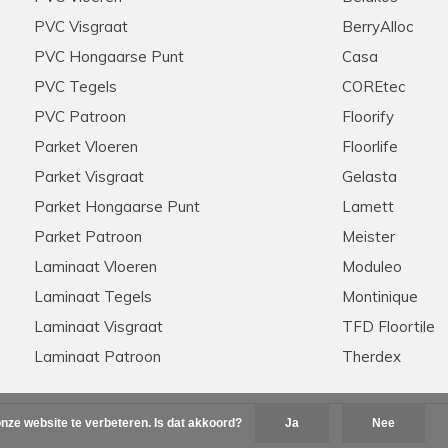
PVC Visgraat
BerryAlloc
PVC Hongaarse Punt
Casa
PVC Tegels
COREtec
PVC Patroon
Floorify
Parket Vloeren
Floorlife
Parket Visgraat
Gelasta
Parket Hongaarse Punt
Lamett
Parket Patroon
Meister
Laminaat Vloeren
Moduleo
Laminaat Tegels
Montinique
Laminaat Visgraat
TFD Floortile
Laminaat Patroon
Therdex
nze website te verbeteren. Is dat akkoord?
Ja
Nee