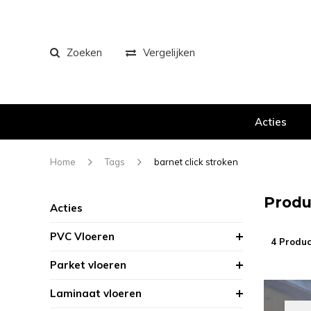
Zoeken
Vergelijken
Acties
Home
Tags
barnet click stroken
Produ
Acties
PVC Vloeren
4 Produc
Parket vloeren
Laminaat vloeren