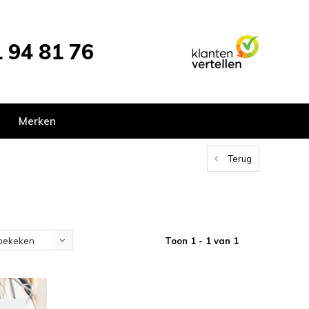
 94 81 76
Merken
Terug
Toon 1 - 1 van 1
bekeken