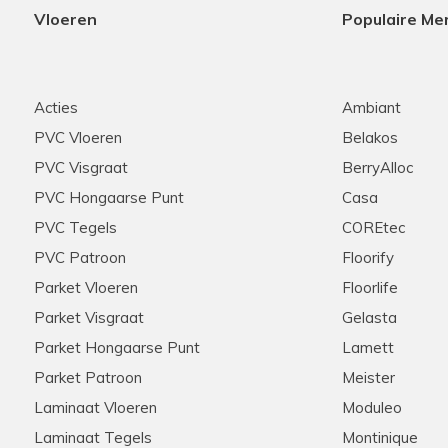
Vloeren
Populaire Me
Acties
Ambiant
PVC Vloeren
Belakos
PVC Visgraat
BerryAlloc
PVC Hongaarse Punt
Casa
PVC Tegels
COREtec
PVC Patroon
Floorify
Parket Vloeren
Floorlife
Parket Visgraat
Gelasta
Parket Hongaarse Punt
Lamett
Parket Patroon
Meister
Laminaat Vloeren
Moduleo
Laminaat Tegels
Montinique