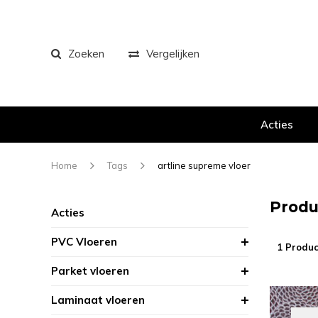
Zoeken
Vergelijken
Acties
Home
Tags
artline supreme vloer
Produ
Acties
PVC Vloeren
1 Produc
Parket vloeren
Laminaat vloeren