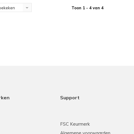
Toon 1 - 4 van 4
bekeken
rken
Support
FSC Keurmerk
Algemene voorwaarden