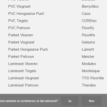
PVC Visgraat
BerryAlloc
PVC Hongaarse Punt
Casa
PVC Tegels
COREtec
PVC Patroon
Floorify
Parket Vloeren
Floorlife
Parket Visgraat
Gelasta
Parket Hongaarse Punt
Lamett
Parket Patroon
Meister
Laminaat Vloeren
Moduleo
Laminaat Tegels
Montinique
Laminaat Visgraat
TFD Floortile
Laminaat Patroon
Therdex
nze website te verbeteren. Is dat akkoord?
Ja
Nee