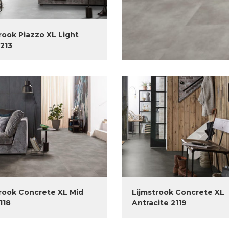
rook Piazzo XL Light
213
rook Concrete XL Mid
Lijmstrook Concrete XL
118
Antracite 2119