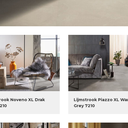
rook Noveno XL Drak
Lijmstrook Piazzo XL W
210
Grey 7210