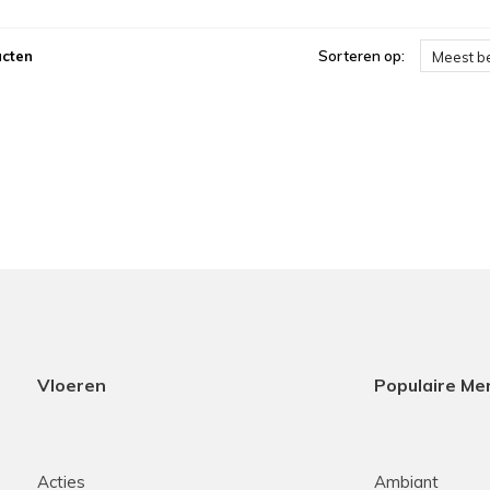
ucten
Sorteren op:
Meest b
Vloeren
Populaire Me
Acties
Ambiant