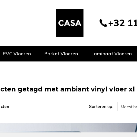
+32 11
PVC Vloeren
Parket Vloeren
Laminaat Vloeren
cten getagd met ambiant vinyl vloer xl 
ucten
Sorteren op:
Meest b