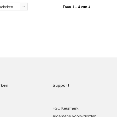
Toon 1 - 4 van 4
bekeken
rken
Support
FSC Keurmerk
Algemene voorwaarden