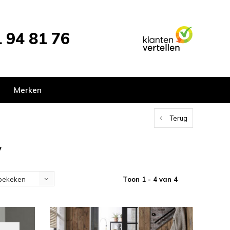
 94 81 76
Merken
Terug
y
Toon 1 - 4 van 4
bekeken