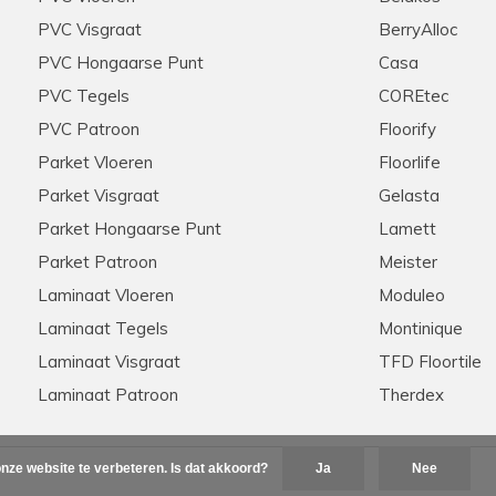
PVC Visgraat
BerryAlloc
PVC Hongaarse Punt
Casa
PVC Tegels
COREtec
PVC Patroon
Floorify
Parket Vloeren
Floorlife
Parket Visgraat
Gelasta
Parket Hongaarse Punt
Lamett
Parket Patroon
Meister
Laminaat Vloeren
Moduleo
Laminaat Tegels
Montinique
Laminaat Visgraat
TFD Floortile
Laminaat Patroon
Therdex
nze website te verbeteren. Is dat akkoord?
Ja
Nee