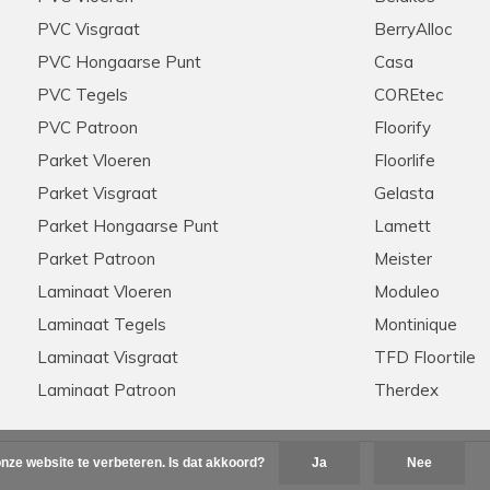
PVC Visgraat
BerryAlloc
PVC Hongaarse Punt
Casa
PVC Tegels
COREtec
PVC Patroon
Floorify
Parket Vloeren
Floorlife
Parket Visgraat
Gelasta
Parket Hongaarse Punt
Lamett
Parket Patroon
Meister
Laminaat Vloeren
Moduleo
Laminaat Tegels
Montinique
Laminaat Visgraat
TFD Floortile
Laminaat Patroon
Therdex
nze website te verbeteren. Is dat akkoord?
Ja
Nee