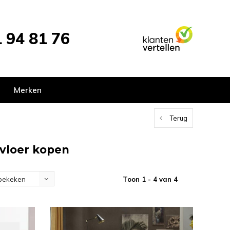
 94 81 76
Merken
Terug
 vloer kopen
Toon 1 - 4 van 4
bekeken