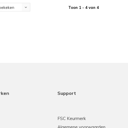
Toon 1 - 4 van 4
bekeken
rken
Support
FSC Keurmerk
Algemene voorwaarden