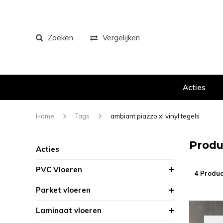
Zoeken
Vergelijken
Acties
Home
Tags
ambiant piazzo xl vinyl tegels
Produ
Acties
PVC Vloeren
4 Produc
Parket vloeren
Laminaat vloeren