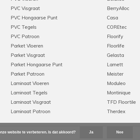
PVC Visgraat
BerryAlloc
PVC Hongaarse Punt
Casa
PVC Tegels
COREtec
PVC Patroon
Floorify
Parket Vloeren
Floorlife
Parket Visgraat
Gelasta
Parket Hongaarse Punt
Lamett
Parket Patroon
Meister
Laminaat Vloeren
Moduleo
Laminaat Tegels
Montinique
Laminaat Visgraat
TFD Floortile
Laminaat Patroon
Therdex
nze website te verbeteren. Is dat akkoord?
Ja
Nee