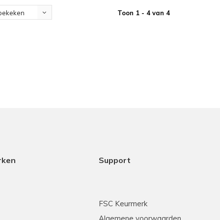
Toon 1 - 4 van 4
bekeken
rken
Support
FSC Keurmerk
Algemene voorwaarden