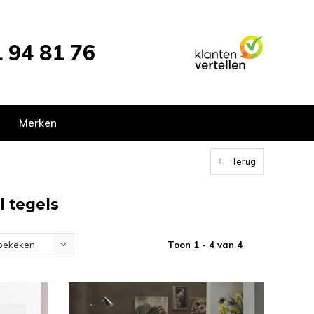
 94 81 76
Merken
Terug
l tegels
Toon 1 - 4 van 4
bekeken