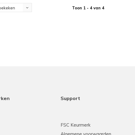
Toon 1 - 4 van 4
bekeken
rken
Support
FSC Keurmerk
Algemene voorwaarden