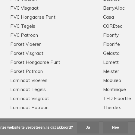
PVC Visgraat
BerryAlloc
PVC Hongaarse Punt
Casa
PVC Tegels
COREtec
PVC Patroon
Floorify
Parket Vloeren
Floorlife
Parket Visgraat
Gelasta
Parket Hongaarse Punt
Lamett
Parket Patroon
Meister
Laminaat Vloeren
Moduleo
Laminaat Tegels
Montinique
Laminaat Visgraat
TFD Floortile
Laminaat Patroon
Therdex
nze website te verbeteren. Is dat akkoord?
Ja
Nee