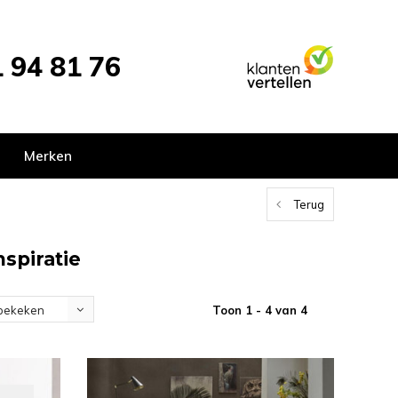
 94 81 76
Merken
Terug
spiratie
Toon 1 - 4 van 4
bekeken