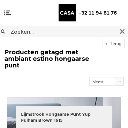
+32 11 94 81 76
Terug
Producten getagd met
ambiant estino hongaarse
punt
Meest
bekeken
Lijmstrook Hongaarse Punt Yup
Fulham Brown 1615