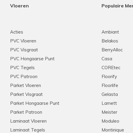
Vloeren
Populaire Me
Acties
Ambiant
PVC Vloeren
Belakos
PVC Visgraat
BerryAlloc
PVC Hongaarse Punt
Casa
PVC Tegels
COREtec
PVC Patroon
Floorify
Parket Vloeren
Floorlife
Parket Visgraat
Gelasta
Parket Hongaarse Punt
Lamett
Parket Patroon
Meister
Laminaat Vloeren
Moduleo
Laminaat Tegels
Montinique