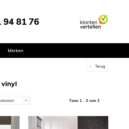
 94 81 76
Merken
Terug
vinyl
Toon 1 - 3 van 3
bekeken