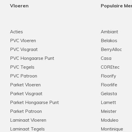
Vloeren
Populaire Me
Acties
Ambiant
PVC Vloeren
Belakos
PVC Visgraat
BerryAlloc
PVC Hongaarse Punt
Casa
PVC Tegels
COREtec
PVC Patroon
Floorify
Parket Vloeren
Floorlife
Parket Visgraat
Gelasta
Parket Hongaarse Punt
Lamett
Parket Patroon
Meister
Laminaat Vloeren
Moduleo
Laminaat Tegels
Montinique