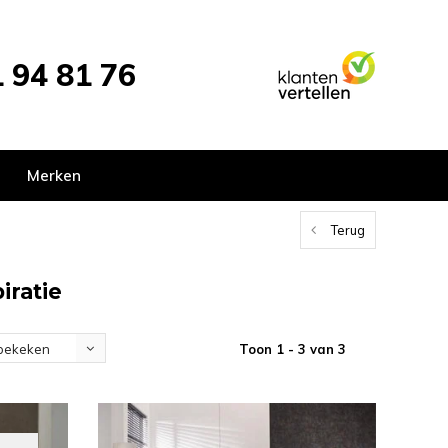
 94 81 76
Merken
Terug
iratie
Toon 1 - 3 van 3
bekeken