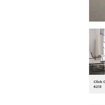
Click 
6213