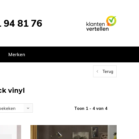
 94 81 76
Merken
Terug
k vinyl
Toon 1 - 4 van 4
bekeken