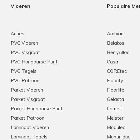
Vloeren
Populaire Me
Acties
Ambiant
PVC Vloeren
Belakos
PVC Visgraat
BerryAlloc
PVC Hongaarse Punt
Casa
PVC Tegels
COREtec
PVC Patroon
Floorify
Parket Vloeren
Floorlife
Parket Visgraat
Gelasta
Parket Hongaarse Punt
Lamett
Parket Patroon
Meister
Laminaat Vloeren
Moduleo
Laminaat Tegels
Montinique