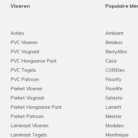
Vloeren
Populaire Me
Acties
Ambiant
PVC Vloeren
Belakos
PVC Visgraat
BerryAlloc
PVC Hongaarse Punt
Casa
PVC Tegels
COREtec
PVC Patroon
Floorify
Parket Vloeren
Floorlife
Parket Visgraat
Gelasta
Parket Hongaarse Punt
Lamett
Parket Patroon
Meister
Laminaat Vloeren
Moduleo
Laminaat Tegels
Montinique