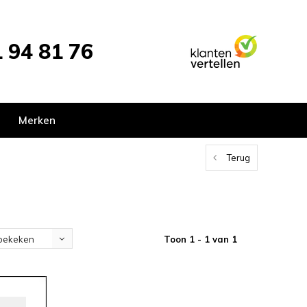
 94 81 76
Merken
Terug
Toon 1 - 1 van 1
bekeken