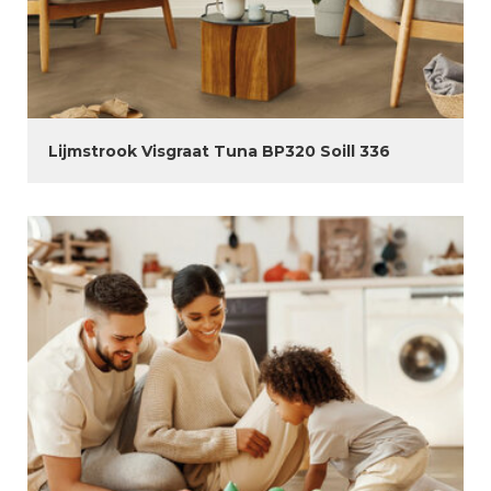
Lijmstrook Visgraat Tuna BP320 Soill 336