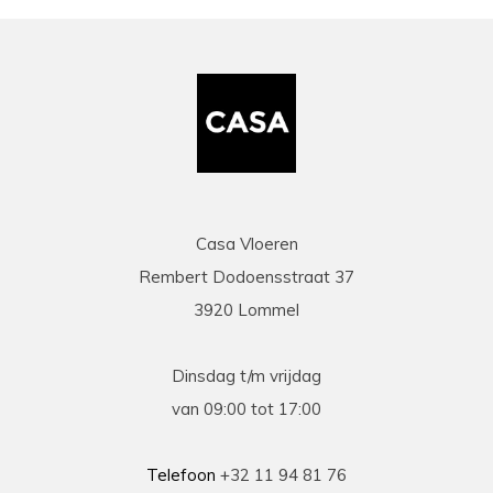
zaakvoerder Coen die zowel telefonisch als via
mail duidelijke info gaf op al onze vragen. Zeer
snelle en correcte levering. Een speciale
vermelding voor de heel vriendelijke en
behulpzame chauffeur die onze laminaat en
benodigdheden leverde en ons hielp om deze
binnen te zetten. Daarna werd ook de tijd
genomen om alles te controleren en na te tellen.
Tenslotte een zeer scherpe prijs, kortom
topservice! Absolute aanrader!
Casa Vloeren
Rembert Dodoensstraat 37
Eric
3920 Lommel
13-03-2026
prima
Dinsdag t/m vrijdag
Prima geholpen bij zowel de keuze als plaatsing
van 09:00 tot 17:00
van de nieuwe vloeren. Duidelijke afspraken, vlot
contact en goede hulp bij oplossen van
problemen tijdens plaatsing .
Telefoon
+32 11 94 81 76