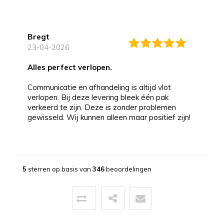
Bregt
23-04-2026
alles perfect verlopen.
Communicatie en afhandeling is altijd vlot
verlopen. Bij deze levering bleek één pak
verkeerd te zijn. Deze is zonder problemen
gewisseld. Wij kunnen alleen maar positief zijn!
Bernd
13-03-2026
5
sterren op basis van
346
beoordelingen
Topservice!
Uitstekende service zowel voor, tijdens als na
de aankoop. Een pluim voor de zeer vriendelijke