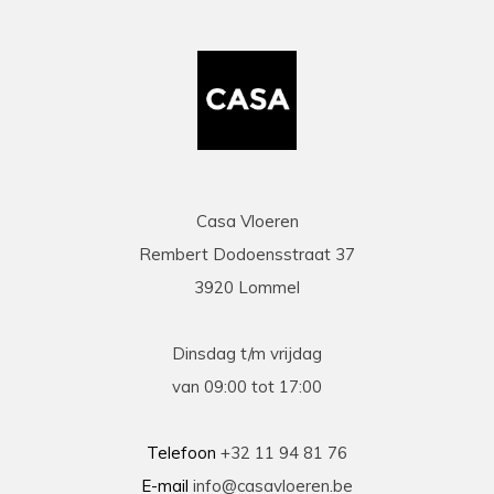
mail duidelijke info gaf op al onze vragen. Zeer
snelle en correcte levering. Een speciale
vermelding voor de heel vriendelijke en
behulpzame chauffeur die onze laminaat en
benodigdheden leverde en ons hielp om deze
binnen te zetten. Daarna werd ook de tijd
genomen om alles te controleren en na te tellen.
Tenslotte een zeer scherpe prijs, kortom
topservice! Absolute aanrader!
Casa Vloeren
Rembert Dodoensstraat 37
Eric
3920 Lommel
13-03-2026
prima
Dinsdag t/m vrijdag
Prima geholpen bij zowel de keuze als plaatsing
van 09:00 tot 17:00
van de nieuwe vloeren. Duidelijke afspraken, vlot
contact en goede hulp bij oplossen van
problemen tijdens plaatsing .
Telefoon
+32 11 94 81 76
E-mail
info@casavloeren.be