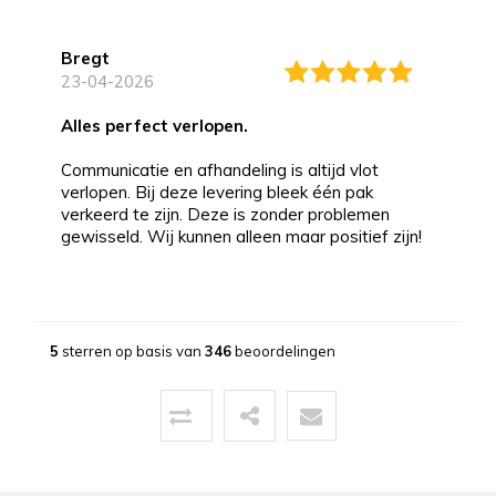
Bregt
23-04-2026
alles perfect verlopen.
Communicatie en afhandeling is altijd vlot
verlopen. Bij deze levering bleek één pak
verkeerd te zijn. Deze is zonder problemen
gewisseld. Wij kunnen alleen maar positief zijn!
Bernd
13-03-2026
5
sterren op basis van
346
beoordelingen
Topservice!
Uitstekende service zowel voor, tijdens als na
de aankoop. Een pluim voor de zeer vriendelijke
zaakvoerder Coen die zowel telefonisch als via