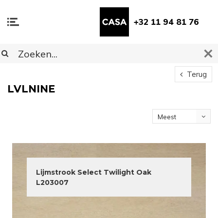
+32 11 94 81 76
Terug
LVLNINE
Meest
bekeken
Lijmstrook Select Twilight Oak
L203007